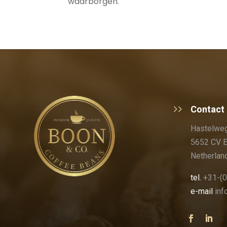
waarborgen.
Contact
Hastelweg
5652 CV 
Netherlan
tel.
+31-(0
e-mail
in