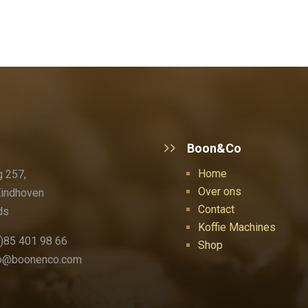
Boon&Co
Home
 257,
Over ons
Eindhoven
Contact
ds
Koffie Machines
)85 401 98 66
Shop
fo@boonenco.com