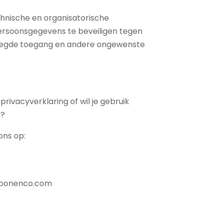
hnische en organisatorische
rsoonsgegevens te beveiligen tegen
voegde toegang en andere ongewenste
rivacyverklaring of wil je gebruik
n?
ns op:
boonenco.com