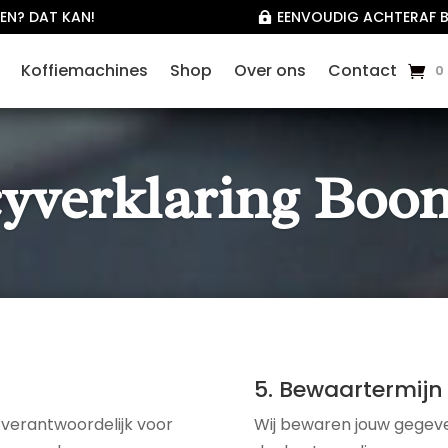
EN? DAT KAN!
EENVOUDIG ACHTERAF B

Koffiemachines
Shop
Over ons
Contact
0
cyverklaring Boon
5. Bewaartermijn
 verantwoordelijk voor
Wij bewaren jouw gegeve