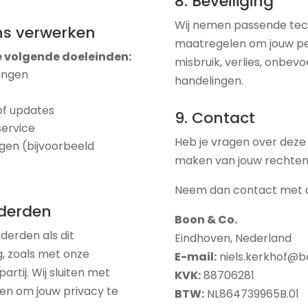
8. Beveiliging
Wij nemen passende tec
ns verwerken
maatregelen om jouw pe
e volgende doeleinden:
misbruik, verlies, onbe
lingen
handelingen.
of updates
9. Contact
service
Heb je vragen over deze p
ngen (bijvoorbeeld
maken van jouw rechte
Neem dan contact met o
 derden
Boon & Co.
derden als dit
Eindhoven, Nederland
g, zoals met onze
E-mail:
niels.kerkhof@
rtij. Wij sluiten met
KVK:
88706281
en om jouw privacy te
BTW:
NL864739965B.01