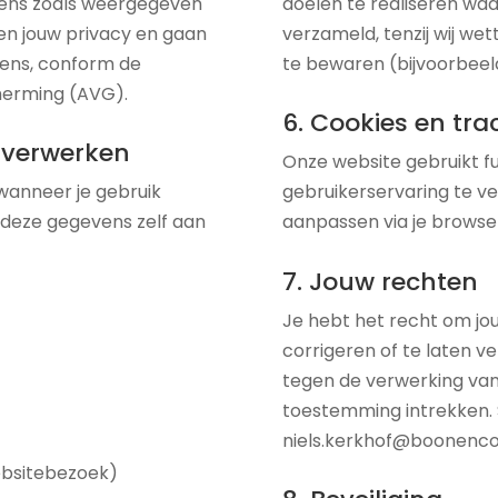
ens zoals weergegeven
doelen te realiseren wa
ren jouw privacy en gaan
verzameld, tenzij wij wet
ens, conform de
te bewaren (bijvoorbeeld
erming (AVG).
6. Cookies en tra
j verwerken
Onze website gebruikt f
wanneer je gebruik
gebruikerservaring te v
 deze gegevens zelf aan
aanpassen via je browser
7. Jouw rechten
Je hebt het recht om jou
corrigeren of te laten v
tegen de verwerking van
toestemming intrekken. 
niels.kerkhof@boonenc
ebsitebezoek)