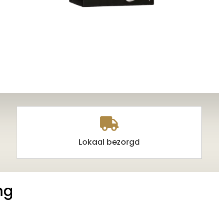

Lokaal bezorgd
ng