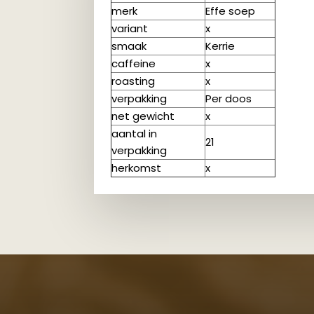
merk
Effe soep
variant
x
smaak
Kerrie
caffeine
x
roasting
x
verpakking
Per doos
net gewicht
x
aantal in
21
verpakking
herkomst
x