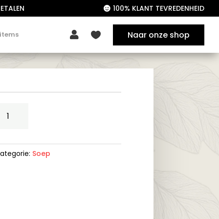
ETALEN
100% KLANT TEVREDENHEID

Naar onze shop

 items

ffe
oep
errie
-
ategorie:
Soep
ops
antal