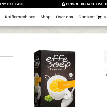
EN? DAT KAN!
EENVOUDIG ACHTERAF B

Koffiemachines
Shop
Over ons
Contact
0
E
S
K
1
C
k
a