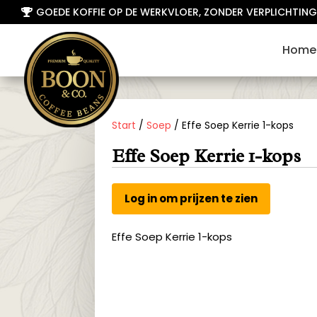
GOEDE KOFFIE OP DE WERKVLOER, ZONDER VERPLICHTING

Home
Start
/
Soep
/ Effe Soep Kerrie 1-kops
Effe Soep Kerrie 1-kops
Log in om prijzen te zien
Effe Soep Kerrie 1-kops