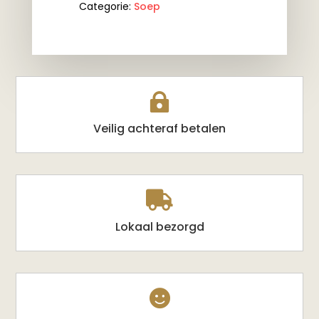
Categorie:
Soep
kops
aantal

Veilig achteraf betalen

Lokaal bezorgd
