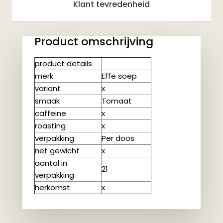
Klant tevredenheid
Product omschrijving
product details
merk
Effe soep
variant
x
smaak
Tomaat
caffeine
x
roasting
x
verpakking
Per doos
net gewicht
x
aantal in
21
verpakking
herkomst
x